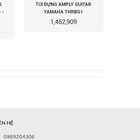
G
TÚI ĐỰNG AMPLY GUITAR
 -
YAMAHA THRBG1
1,462,909
ÊN HỆ
0989204306