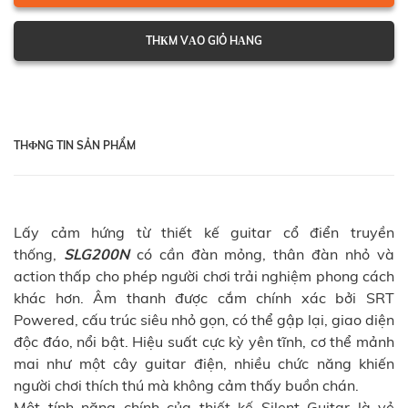
THКM VАO GIỎ HАNG
THФNG TIN SẢN PHẨM
Lấy cảm hứng từ thiết kế guitar cổ điển truyền
thống,
SLG200N
có cần đàn mỏng, thân đàn nhỏ và
action thấp cho phép người chơi trải nghiệm phong cách
khác hơn. Âm thanh được cắm chính xác bởi SRT
Powered, cấu trúc siêu nhỏ gọn, có thể gập lại, giao diện
độc đáo, nổi bật. Hiệu suất cực kỳ yên tĩnh, cơ thể mảnh
mai như một cây guitar điện, nhiều chức năng khiến
người chơi thích thú mà không cảm thấy buồn chán.
Một tính năng chính của thiết kế Silent Guitar là vẻ