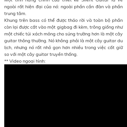
ngoài rất hiện đại của nó: ngoài phần cần đàn và phần
trung tâm.
Khung trên bass có thể được tháo rời và toàn bộ phần
còn lại được cất vào một gigbag đi kèm, trông giống như
một chiếc túi xách mỏng cho súng trường hơn là một cây
guitar thông thường. Nó không phải là một cây guitar du
lịch, nhưng nó rất nhỏ gọn hơn nhiều trong việc cất giữ
so với một cây guitar truyền thống.
** Video ngoại hình: