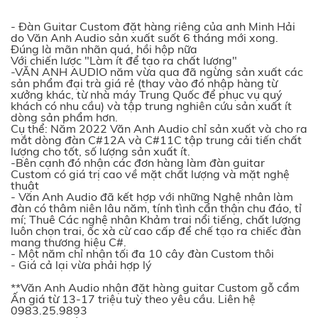
- Đàn Guitar Custom đặt hàng riêng của anh Minh Hải
do Văn Anh Audio sản xuất suốt 6 tháng mới xong.
Đúng là mãn nhãn quá, hồi hộp nữa
Với chiến lược "Làm ít để tạo ra chất lượng"
-VĂN ANH AUDIO năm vừa qua đã ngừng sản xuất các
sản phẩm đại trà giá rẻ (thay vào đó nhập hàng từ
xưởng khác, từ nhà máy Trung Quốc để phục vụ quý
khách có nhu cầu) và tập trung nghiên cứu sản xuất ít
dòng sản phẩm hơn.
Cụ thể: Năm 2022 Văn Anh Audio chỉ sản xuất và cho ra
mắt dòng đàn C#12A và C#11C tập trung cải tiến chất
lượng cho tốt, số lượng sản xuất ít.
-Bên cạnh đó nhận các đơn hàng làm đàn guitar
Custom có giá trị cao về mặt chất lượng và mặt nghệ
thuật
- Văn Anh Audio đã kết hợp với những Nghệ nhân làm
đàn có thâm niên lâu năm, tính tình cẩn thận chu đáo, tỉ
mí; Thuê Các nghệ nhân Khảm trai nổi tiếng, chất lượng
luôn chọn trai, ốc xà cừ cao cấp để chế tạo ra chiếc đàn
mang thương hiệu C#.
- Một năm chỉ nhận tối đa 10 cây đàn Custom thôi
- Giá cả lại vừa phải hợp lý
**Văn Anh Audio nhận đặt hàng guitar Custom gỗ cẩm
Ấn giá từ 13-17 triệu tuỳ theo yêu cầu. Liên hệ
0983.25.9893