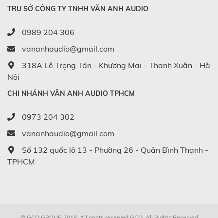
TRỤ SỞ CÔNG TY TNHH VĂN ANH AUDIO
0989 204 306
vananhaudio@gmail.com
318A Lê Trọng Tấn - Khương Mai - Thanh Xuân - Hà
Nội
CHI NHÁNH VĂN ANH AUDIO TPHCM
0973 204 302
vananhaudio@gmail.com
Số 132 quốc lộ 13 - Phường 26 - Quận Bình Thạnh -
TPHCM
© GCO GROUP 2018. All rights reserved
GCO
. All Rights Reserved