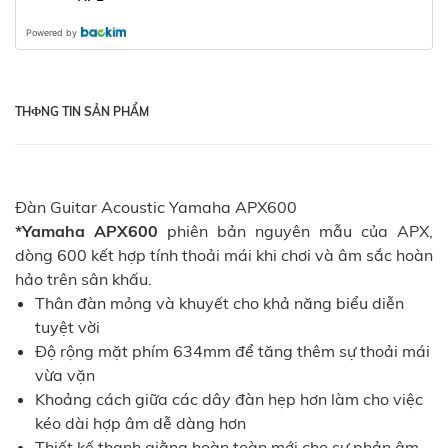
Powered by
THФNG TIN SẢN PHẨM
Đàn Guitar Acoustic Yamaha APX600
*Yamaha APX600
phiên bản nguyên mẫu của APX,
dòng 600 kết hợp tính thoải mái khi chơi và âm sắc hoàn
hảo trên sân khấu.
Thân đàn mỏng và khuyết cho khả năng biểu diễn
tuyệt vời
Độ rộng mặt phím 634mm để tăng thêm sự thoải mái
vừa vặn
Khoảng cách giữa các dây đàn hẹp hơn làm cho việc
kéo dài hợp âm dễ dàng hơn
Thiết kế thanh giằng hoàn toàn mới cho sự phản âm