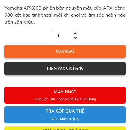
Yamaha APX600 phiên bản nguyên mẫu của APX, dòng
600 kết hợp tính thoải mái khi chơi và âm sắc hoàn hảo
trên sân khấu.
MUA NGAY
THКM VАO GIỎ HАNG
MUA NGAY
Giao Tận Nơi Hoặc Nhận Tại Cửa Hàng
TRẢ GÓP QUA THẺ
Visa, Master, JCB