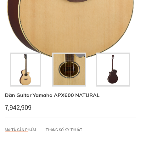
Đàn Guitar Yamaha APX600 NATURAL
7,942,909
MФ TẢ SẢN PHẨM
THФNG SỐ KỸ THUẬT