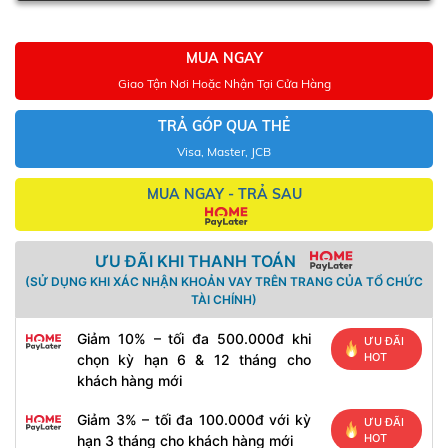
MUA NGAY
Giao Tận Nơi Hoặc Nhận Tại Cửa Hàng
TRẢ GÓP QUA THẺ
Visa, Master, JCB
MUA NGAY - TRẢ SAU
ƯU ĐÃI KHI THANH TOÁN
(SỬ DỤNG KHI XÁC NHẬN KHOẢN VAY TRÊN TRANG CỦA TỔ CHỨC
TÀI CHÍNH)
Giảm 10% – tối đa 500.000đ khi
ƯU ĐÃI
HOT
chọn kỳ hạn 6 & 12 tháng cho
khách hàng mới
Giảm 3% – tối đa 100.000đ với kỳ
ƯU ĐÃI
HOT
hạn 3 tháng cho khách hàng mới