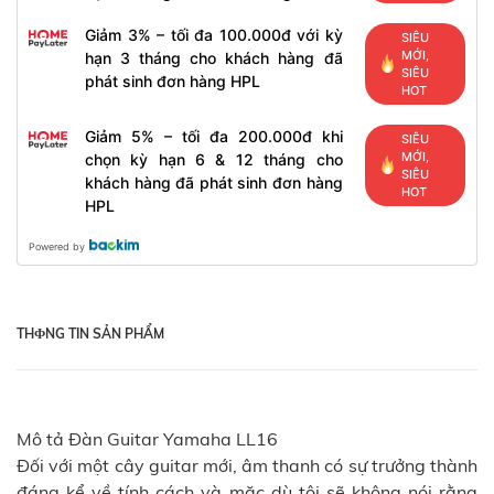
Giảm 3% – tối đa 100.000đ với kỳ
SIÊU
MỚI,
hạn 3 tháng cho khách hàng đã
SIÊU
phát sinh đơn hàng HPL
HOT
Giảm 5% – tối đa 200.000đ khi
SIÊU
MỚI,
chọn kỳ hạn 6 & 12 tháng cho
SIÊU
khách hàng đã phát sinh đơn hàng
HOT
HPL
Powered by
THФNG TIN SẢN PHẨM
Mô tả Đàn Guitar Yamaha LL16
Đối với một cây guitar mới, âm thanh có sự trưởng thành
đáng kể về tính cách và mặc dù tôi sẽ không nói rằng