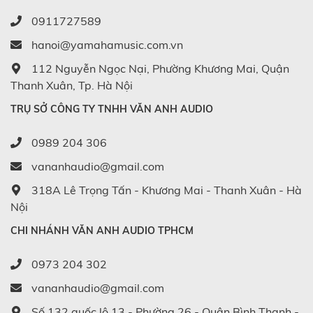
0911727589
hanoi@yamahamusic.com.vn
112 Nguyễn Ngọc Nại, Phường Khương Mai, Quận
Thanh Xuân, Tp. Hà Nội
TRỤ SỞ CÔNG TY TNHH VĂN ANH AUDIO
0989 204 306
vananhaudio@gmail.com
318A Lê Trọng Tấn - Khương Mai - Thanh Xuân - Hà
Nội
CHI NHÁNH VĂN ANH AUDIO TPHCM
0973 204 302
vananhaudio@gmail.com
Số 132 quốc lộ 13 - Phường 26 - Quận Bình Thạnh -