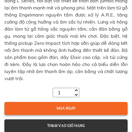
dòng L Series, nổi bật với thiết kế thân đàn Jumbo mang
lại âm thanh mạnh mẽ và phong phú. Mặt trên làm từ gỗ
thông Engelmann nguyên tấm được xử lý A.R.E., tăng
cường độ cộng hưởng và âm sắc tự nhiên. Lưng và hông
đàn làm từ gỗ hồng sắc nguyên tấm, cần đàn bằng gỗ
gụ, mang lại cảm giác thoải mái khi chơi. Đặc biệt, hệ
thống pickup Zero Impact tích hợp sẵn giúp dễ dàng kết
nối âm thanh mà không ảnh hưởng đến thiết kế đàn. Bộ
sản phẩm bao gồm đàn, dây Elixir cao cấp, và túi cứng
đi kèm. Đây là lựa chọn hoàn hảo cho cả biểu diễn lẫn
luyện tập nhờ âm thanh ấm áp, cân bằng và chất lượng
vượt trội.
MUA NGAY
THКM VАO GIỎ HАNG