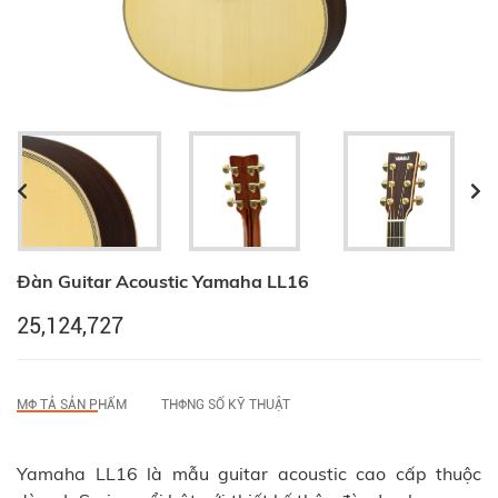
Đàn Guitar Acoustic Yamaha LL16
25,124,727
MФ TẢ SẢN PHẨM
THФNG SỐ KỸ THUẬT
Yamaha LL16 là mẫu guitar acoustic cao cấp thuộc