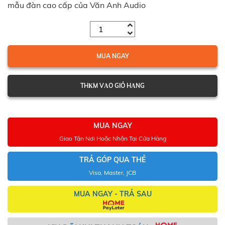
mẫu đàn cao cấp của Văn Anh Audio
MUA NGAY
THКM VАO GIỎ HАNG
MUA NGAY
Giao Tận Nơi Hoặc Nhận Tại Cửa Hàng
TRẢ GÓP QUA THẺ
Visa, Master, JCB
MUA NGAY - TRẢ SAU