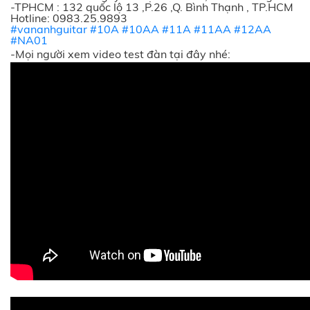
-TPHCM : 132 quốc lộ 13 ,P.26 ,Q. Bình Thạnh , TP.HCM
Hotline: 0983.25.9893
#vananhguitar
#10A
#10AA
#11A
#11AA
#12AA
#NA01
-Mọi người xem video test đàn tại đây nhé: