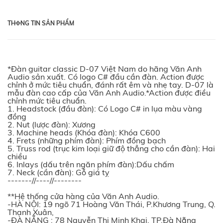
THФNG TIN SẢN PHẨM
*Đàn guitar classic D-07 Việt Nam do hãng Văn Anh
Audio sản xuất. Có logo C# đầu cần đàn. Action được
chỉnh ở mức tiêu chuẩn, đánh rất êm và nhẹ tay. D-07 là
mẫu đàn cao cấp của Văn Anh Audio.*Action được điều
chỉnh mức tiêu chuẩn.
1. Headstock (đầu đàn): Có Logo C# in lụa màu vàng
đồng
2. Nut (lược đàn): Xương
3. Machine heads (Khóa đàn): Khóa C600
4. Frets (những phím đàn): Phím đồng bạch
5. Truss rod (trục kim loại giữ độ thẳng cho cần đàn): Hai
chiều
6. Inlays (dấu trên ngăn phím đàn):Dấu chấm
7. Neck (cần đàn): Gỗ giá tỵ
-------//----//--------
**Hệ thống cửa hàng của Văn Anh Audio.
-HÀ NỘI: 19 ngõ 71 Hoàng Văn Thái, P.Khương Trung, Q.
Thanh Xuân,
-ĐÀ NẴNG : 78 Nguyễn Thị Minh Khai, TP.Đà Nẵng