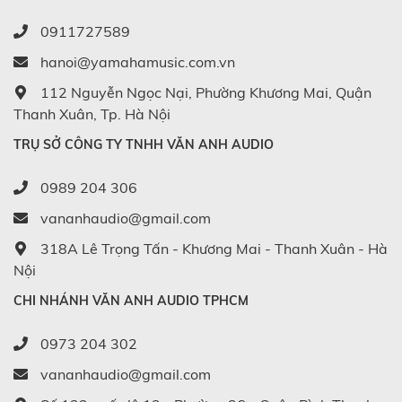
0911727589
hanoi@yamahamusic.com.vn
112 Nguyễn Ngọc Nại, Phường Khương Mai, Quận
Thanh Xuân, Tp. Hà Nội
TRỤ SỞ CÔNG TY TNHH VĂN ANH AUDIO
0989 204 306
vananhaudio@gmail.com
318A Lê Trọng Tấn - Khương Mai - Thanh Xuân - Hà
Nội
CHI NHÁNH VĂN ANH AUDIO TPHCM
0973 204 302
vananhaudio@gmail.com